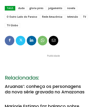
TAGS
duda
gloria pires
julgamento
novela
O Outro Lado do Paraiso
Rede Amazônica
televisão
TV
TV Globo
Publicidade
Relacionadas:
Aruanas’: conheça os personagens
da nova série gravada no Amazonas
Marjorie Estiano faz balanço sobre