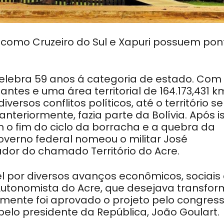
s como Cruzeiro do Sul e Xapuri possuem pon
 celebra 59 anos á categoria de estado. Com
tes e uma área territorial de 164.173,431 km
ersos conflitos políticos, até o território se
anteriormente, fazia parte da Bolívia. Após i
om o fim do ciclo da borracha e a quebra da
verno federal nomeou o militar José
or do chamado Território do Acre.
l por diversos avanços econômicos, sociais
 Autonomista do Acre, que desejava transfor
ormente foi aprovado o projeto pelo congres
pelo presidente da República, João Goulart.