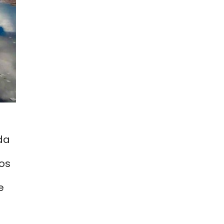
da
os
e