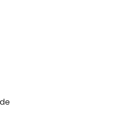
a
 de