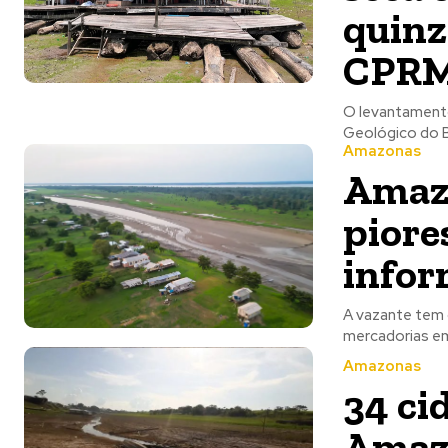
quinz
CPR
O levantamento
Amazonas
Amazo
piore
info
A vazante tem 
Amazonas
34 ci
Amazo