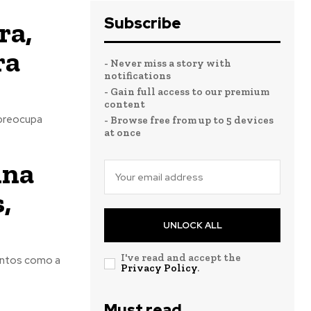
Subscribe
ra,
ra
- Never miss a story with
notifications
- Gain full access to our premium
content
 preocupa
- Browse free from up to 5 devices
at once
ina
,
UNLOCK ALL
I've read and accept the
entos como a
Privacy Policy
.
Must read