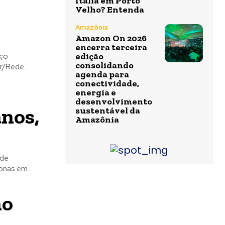
Itália em Porto
Velho? Entenda
Amazônia
Amazon On 2026
encerra terceira
edição
iço
consolidando
nior/Rede...
agenda para
conectividade,
energia e
desenvolvimento
anos,
sustentável da
Amazônia
 de
 pelo Amazonas em...
no