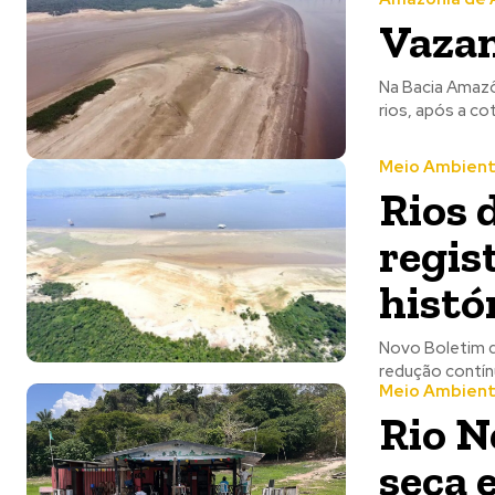
Vaza
Na Bacia Amazô
Meio Ambien
Rios 
regis
histó
Novo Boletim d
Meio Ambien
Rio N
seca 