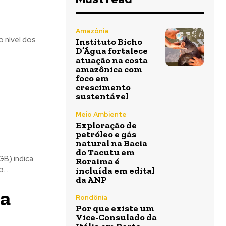
Amazônia
 nível dos
Instituto Bicho
D’Água fortalece
atuação na costa
amazônica com
foco em
crescimento
sustentável
Meio Ambiente
Exploração de
petróleo e gás
natural na Bacia
do Tacutu em
GB) indica
Roraima é
 o atraso...
incluída em edital
da ANP
da
Rondônia
Por que existe um
Vice-Consulado da