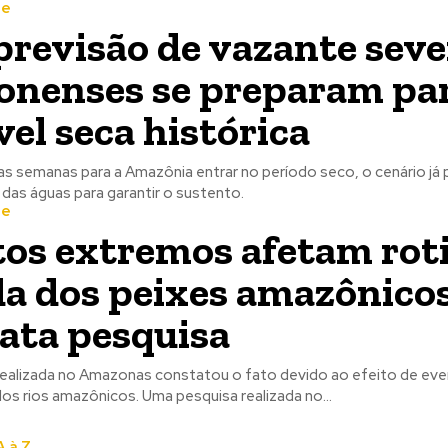
te
revisão de vazante seve
nenses se preparam pa
vel seca histórica
s semanas para a Amazônia entrar no período seco, o cenário já
as águas para garantir o sustento.
te
os extremos afetam rot
da dos peixes amazônicos
ata pesquisa
ealizada no Amazonas constatou o fato devido ao efeito de ev
seca e a cheia dos rios amazônicos. Uma pesquisa realizada no...
 à Z