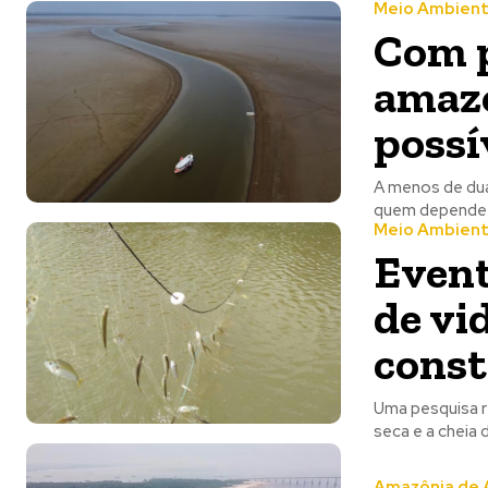
Meio Ambien
Com p
amazo
possí
A menos de dua
quem depende d
Meio Ambien
Event
de vi
const
Uma pesquisa r
Amazônia de A