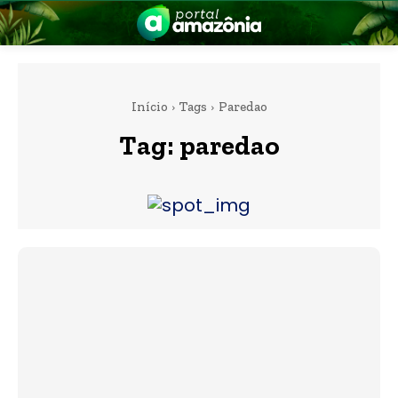
Início
Tags
Paredao
Tag:
paredao
nia
 a Amazônia