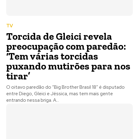
TV
Torcida de Gleici revela
preocupação com paredão:
‘Tem várias torcidas
puxando mutirões para nos
tirar’
O oitavo paredão do “Big Brother Brasil 18” é disputado
entre Diego, Gleici e Jéssica, mas tem mais gente
entrando nessa briga. A...