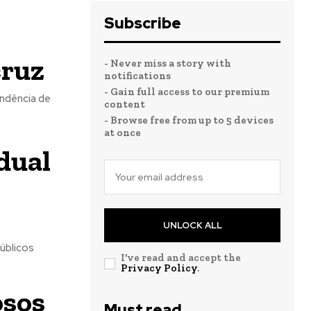
Subscribe
cruz
- Never miss a story with
notifications
- Gain full access to our premium
endência de
content
- Browse free from up to 5 devices
at once
dual
UNLOCK ALL
úblicos
I've read and accept the
Privacy Policy
.
osos
Must read