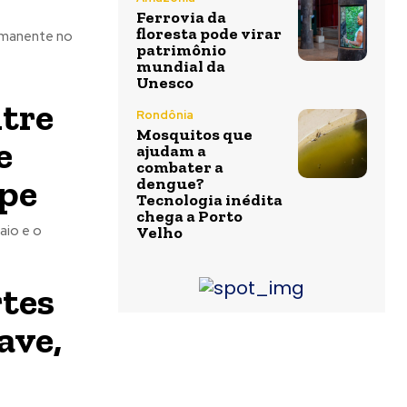
Ferrovia da
floresta pode virar
rmanente no
patrimônio
mundial da
Unesco
tre
Rondônia
Mosquitos que
e
ajudam a
combater a
ipe
dengue?
Tecnologia inédita
chega a Porto
aio e o
Velho
rtes
ave,