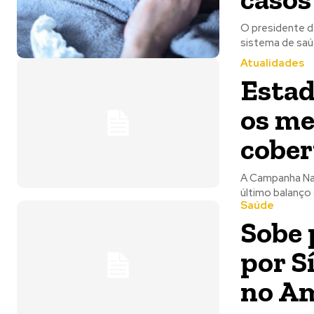
O presidente d
sistema de saúd
Atualidades
Estad
os me
cober
A Campanha Nac
último balanço 
Saúde
Sobe 
por S
no A