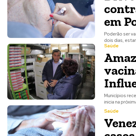
contr
em Po
Poderão ser va
dois dias, esta
Saúde
Amazo
vacin
Influ
Municípios rec
inicia na próx
Saúde
Venez
casos