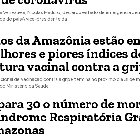
a Venezuela, Nicolás Maduro, declarou estado de emergência pe
e do paísA vice-presidente da...
os da Amazônia estão en
lhores e piores índices d
tura vacinal contra a gr
ional de Vacinação contra a gripe termina no próximo dia 31 de m
do Ministério da Saúde...
para 30 o número de mo
índrome Respiratória Gr
mazonas