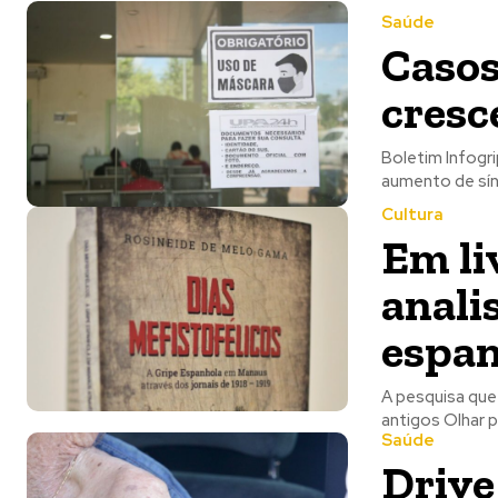
Saúde
Casos
cresc
Boletim Infogr
aumento de sín
Cultura
Em li
anali
espa
A pesquisa que
antigos 
Saúde
Drive