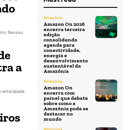
ado
Amazônia
Amazon On 2026
encerra terceira
rro. Nesses
edição
consolidando
agenda para
conectividade,
de
energia e
desenvolvimento
ra a
sustentável da
Amazônia
Amazônia
Amazon On
i antecipada
encerra com
painel que debate
sobre como a
Amazônia pode se
iros
destacar no
mundo
Amazônia