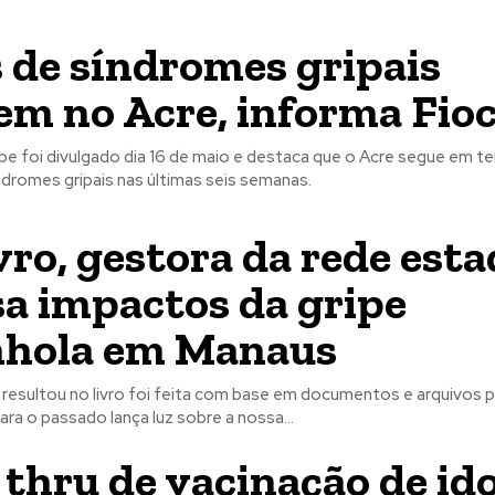
 de síndromes gripais
em no Acre, informa Fio
ipe foi divulgado dia 16 de maio e destaca que o Acre segue em t
dromes gripais nas últimas seis semanas.
vro, gestora da rede esta
sa impactos da gripe
nhola em Manaus
 resultou no livro foi feita com base em documentos e arquivos p
Olhar para o passado lança luz sobre a nossa...
 thru de vacinação de id