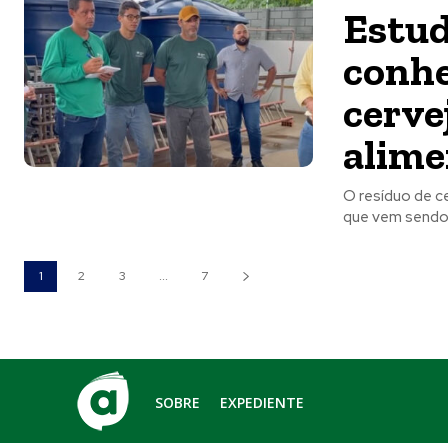
Estud
conhe
cerve
alime
O resíduo de ce
que vem sendo u
1
2
3
...
7
SOBRE
EXPEDIENTE