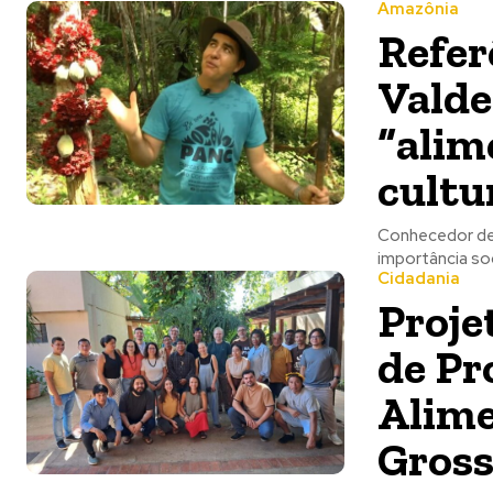
Amazônia
Refer
Valde
“alim
cultu
Conhecedor de 
importância so
Cidadania
Proje
de Pr
Alime
Gros