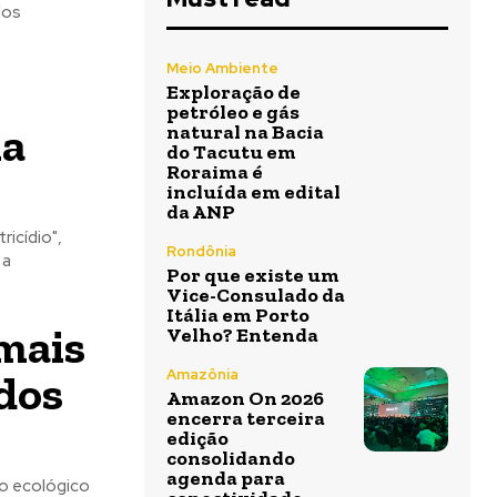
dos
Meio Ambiente
Exploração de
petróleo e gás
na
natural na Bacia
do Tacutu em
Roraima é
incluída em edital
da ANP
icídio",
Rondônia
 a
Por que existe um
Vice-Consulado da
Itália em Porto
mais
Velho? Entenda
dos
Amazônia
Amazon On 2026
encerra terceira
edição
consolidando
agenda para
io ecológico