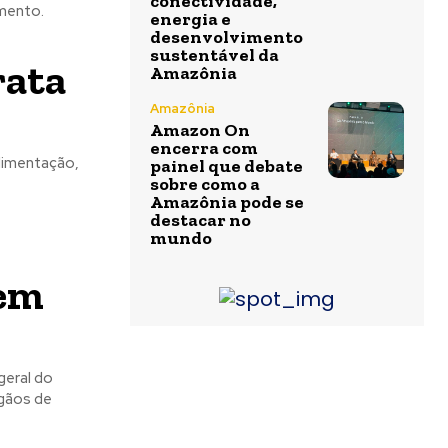
conectividade,
amento.
energia e
desenvolvimento
sustentável da
rata
Amazônia
Amazônia
Amazon On
encerra com
alimentação,
painel que debate
sobre como a
Amazônia pode se
destacar no
mundo
 em
geral do
rgãos de