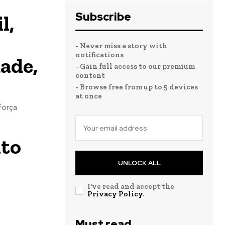
Subscribe
l,
- Never miss a story with
notifications
ade,
- Gain full access to our premium
content
- Browse free from up to 5 devices
at once
força
nto
UNLOCK ALL
I've read and accept the
Privacy Policy
.
Must read