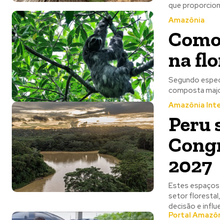
que proporcion
Amazônia
Como 
na fl
Segundo especia
composta major
Amazônia Inte
Peru 
Congr
2027
Estes espaços 
setor florestal,
decisão e influe
Portal Amazô