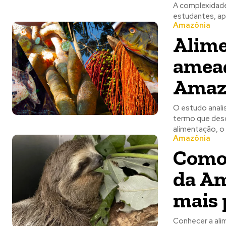
A complexidade
estudantes, ap
Amazônia
Alime
ameaç
Amazô
O estudo anali
termo que descr
alimentação, o
Amazônia
Como 
da Am
mais 
Conhecer a ali