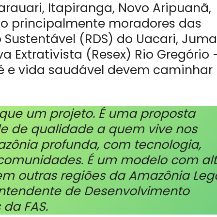
rauari, Itapiranga, Novo Aripuanã,
ndo principalmente moradores das
 Sustentável (RDS) do Uacari, Juma
 Extrativista (Resex) Rio Gregório 
 pé e vida saudável devem caminhar
 que um projeto. É uma proposta
e de qualidade a quem vive nos
zônia profunda, com tecnologia,
 comunidades. É um modelo com al
 em outras regiões da Amazônia Lega
rintendente de Desenvolvimento
 da FAS.