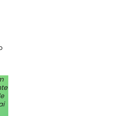
o
êm
nte
de
ai