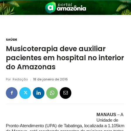
SAÚDE
Musicoterapia deve auxiliar
pacientes em hospital no interior
nia
do Amazonas
Por
Redação
18 de janeiro de 2016
 a Amazônia
MANAUS
– A
Unidade de
Pronto-Atendimento (UPA) de Tabatinga, localizada a 1.105km