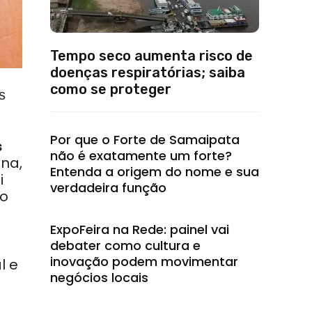
Tempo seco aumenta risco de
doenças respiratórias; saiba
como se proteger
s
Por que o Forte de Samaipata
s
não é exatamente um forte?
ina,
Entenda a origem do nome e sua
i
verdadeira função
io
ExpoFeira na Rede: painel vai
debater como cultura e
inovação podem movimentar
l e
negócios locais