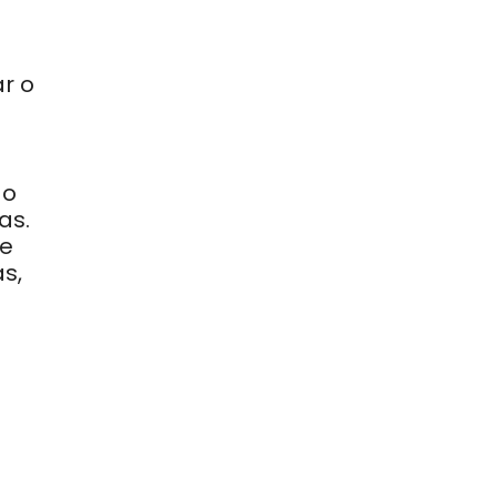
r o
do
as.
 e
s,