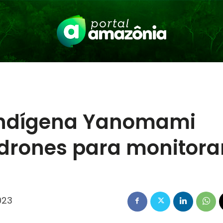
Indígena Yanomami
drones para monitora
a
023