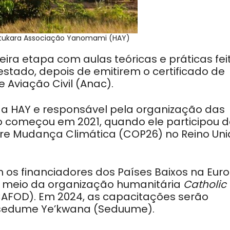
utukara Associação Yanomami (HAY)
ira etapa com aulas teóricas e práticas fei
estado, depois de emitirem o certificado de
 Aviação Civil (Anac).
 da HAY e responsável pela organização das
eto começou em 2021, quando ele participou 
re Mudança Climática (COP26) no Reino Uni
 os financiadores dos Países Baixos na Eur
r meio da organização humanitária
Catholic
AFOD). Em 2024, as capacitações serão
sedume Ye’kwana (Seduume).