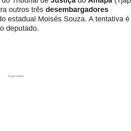
 do Tribunal de
Justiça
do
Amapá
(Tjap
tra outros três
desembargadores
do estadual Moisés Souza. A tentativa é
do deputado.
Publicidade