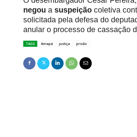
O desembargador César Pereira,
negou
a
suspeição
coletiva con
solicitada pela defesa do deputa
anular o processo de cassação 
TAGS
Amapá
justiça
prisão