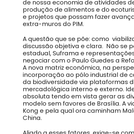
de nossa economia de atividades d
produção de alimentos e do ecoturi
e projetos que possam fazer avançar
extra-muros do PIM.
A questão que se põe: como viabiliza
discussão objetiva e clara. Não se
estadual, Suframa e representações
negociar com o Paulo Guedes a Refor
A nova matriz econômica, na perspe
incorporação ao pólo industrial de
da biodiversidade via plataformas d
mercadológica interno e externo. Id
absoluta tendo em vista gerar as d
modelo sem favores de Brasília. A vi
Kong e pela qual ora caminham Malás
China.
Aliado a esses fatores, exige-se co