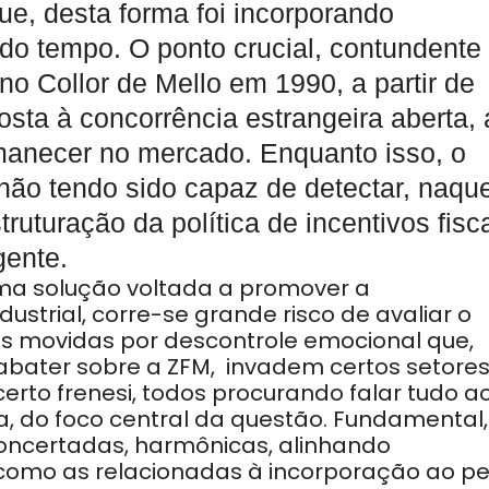
ue, desta forma foi incorporando
do tempo. O ponto crucial, contundente
o Collor de Mello em 1990, a partir de
ta à concorrência estrangeira aberta, 
anecer no mercado. Enquanto isso, o
não tendo sido capaz de detectar, naqu
uturação da política de incentivos fisc
gente.
ma solução voltada a promover a
ustrial, corre-se grande risco de avaliar o
es movidas por descontrole emocional que,
bater sobre a ZFM, invadem certos setore
erto frenesi, todos procurando falar tudo a
, do foco central da questão. Fundamental,
oncertadas, harmônicas, alinhando
omo as relacionadas à incorporação ao per