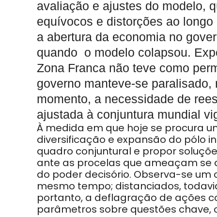
avaliação e ajustes do modelo, q
equívocos e distorções ao longo 
a abertura da economia no govern
quando o modelo colapsou. Expos
Zona Franca não teve como perm
governo manteve-se paralisado, 
momento, a necessidade de reestr
ajustada à conjuntura mundial vi
À medida em que hoje se procura u
diversificação e expansão do pólo ind
quadro conjuntural e propor soluçõ
ante as procelas que ameaçam se a
do poder decisório. Observa-se um c
mesmo tempo; distanciados, todavia
portanto, a deflagração de ações c
parâmetros sobre questões chave, c