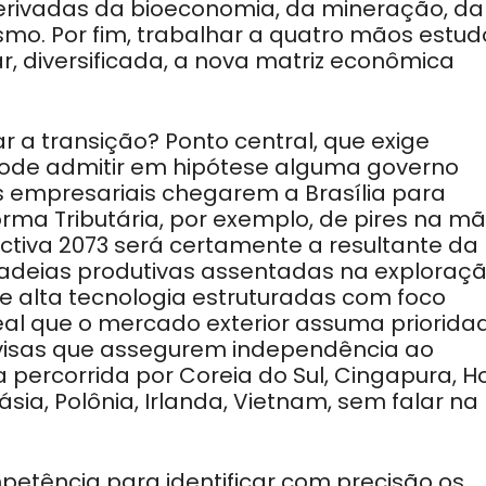
erivadas da bioeconomia, da mineração, da
smo. Por fim, trabalhar a quatro mãos estud
, diversificada, a nova matriz econômica
r a transição? Ponto central, que exige
 pode admitir em hipótese alguma governo
 empresariais chegarem a Brasília para
ma Tributária, por exemplo, de pires na mã
ctiva 2073 será certamente a resultante da
 cadeias produtivas assentadas na exploraç
e alta tecnologia estruturadas com foco
eal que o mercado exterior assuma priorida
ivisas que assegurem independência ao
a percorrida por Coreia do Sul, Cingapura, 
ia, Polônia, Irlanda, Vietnam, sem falar na
mpetência para identificar com precisão os