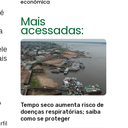
econômica
 é
Mais
acessadas:
a
ele
ais
s
o
Tempo seco aumenta risco de
doenças respiratórias; saiba
como se proteger
fil