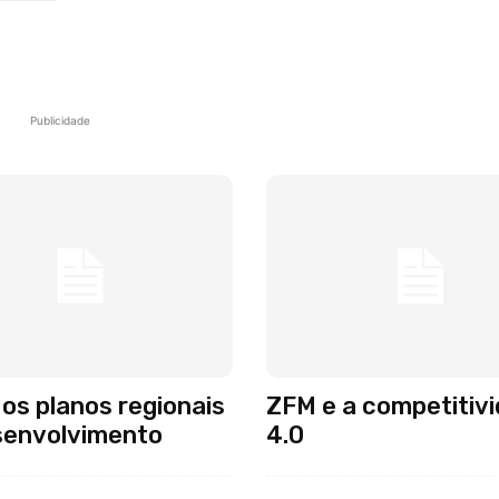
Publicidade
os planos regionais
ZFM e a competitiv
senvolvimento
4.0