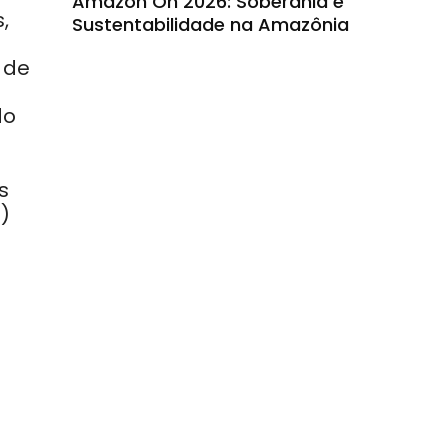
Amazon On 2026: Soberania e
,
Sustentabilidade na Amazônia
 de
do
s
)