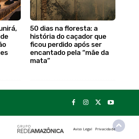
nirá,
50 dias na floresta: a
 de
história do caçador que
ão
ficou perdido após ser
ões
encantado pela “mãe da
mata”
Aviso Legal
Privacidade