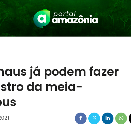
naus já podem fazer
stro da meia-
bus
2021