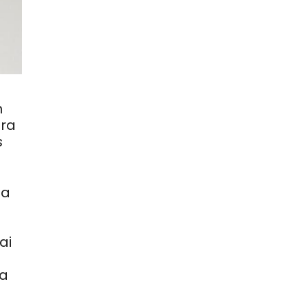
m
ira
s
na
ai
ra