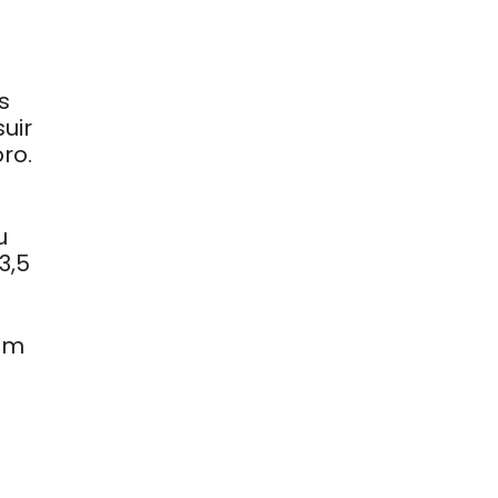
s
uir
ro.
u
3,5
com