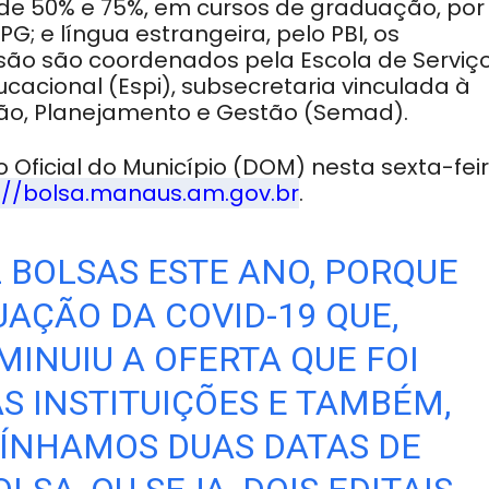
, de 50% e 75%, em cursos de graduação, por
G; e língua estrangeira, pelo PBI, os
são são coordenados pela Escola de Serviç
ucacional (Espi), subsecretaria vinculada à
ção, Planejamento e Gestão (Semad).
o Oficial do Município (DOM) nesta sexta-fei
://bolsa.manaus.am.gov.br
.
L BOLSAS ESTE ANO, PORQUE
UAÇÃO DA COVID-19 QUE,
MINUIU A OFERTA QUE FOI
S INSTITUIÇÕES E TAMBÉM,
ÍNHAMOS DUAS DATAS DE