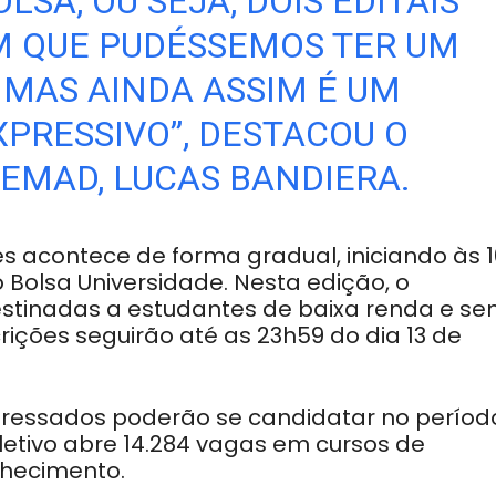
SA, OU SEJA, DOIS EDITAIS
M QUE PUDÉSSEMOS TER UM
MAS AINDA ASSIM É UM
XPRESSIVO”, DESTACOU O
SEMAD, LUCAS BANDIERA.
ões acontece de forma gradual, iniciando às 
 Bolsa Universidade. Nesta edição, o
estinadas a estudantes de baixa renda e s
rições seguirão até as 23h59 do dia 13 de
eressados poderão se candidatar no períod
eletivo abre 14.284 vagas em cursos de
nhecimento.