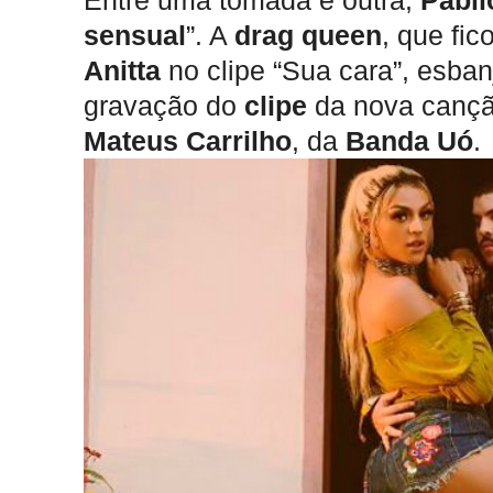
Entre uma tomada e outra,
Pabll
sensual
”. A
drag queen
, que fic
Anitta
no clipe “Sua cara”, esba
gravação do
clipe
da nova cançã
Mateus Carrilho
, da
Banda Uó
.