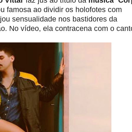
o Vittar
faz jus ao título da
música
“
Cor
ou famosa ao dividir os holofotes com
njou sensualidade nos bastidores da
o. No vídeo, ela contracena com o cant