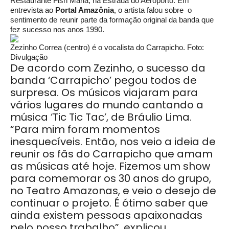
Restaurante Fish Maria, na Estrada do Aeroporto. Em
entrevista ao
Portal Amazônia
, o artista falou sobre o
sentimento de reunir parte da formação original da banda que
fez sucesso nos anos 1990.
Zezinho Correa (centro) é o vocalista do Carrapicho. Foto:
Divulgação
De acordo com Zezinho, o sucesso da
banda ‘Carrapicho’ pegou todos de
surpresa. Os músicos viajaram para
vários lugares do mundo cantando a
música ‘Tic Tic Tac’, de Bráulio Lima.
“Para mim foram momentos
inesquecíveis. Então, nos veio a ideia de
reunir os fãs do Carrapicho que amam
as músicas até hoje. Fizemos um show
para comemorar os 30 anos do grupo,
no Teatro Amazonas, e veio o desejo de
continuar o projeto. É ótimo saber que
ainda existem pessoas apaixonadas
pelo nosso trabalho”, explicou.