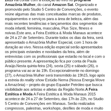
Amazônia Mulher
, do canal
Amazon Sat
. Organizado e
promovido pelo Studio 5 Centro de Convenções, o evento
reúne algumas das mais conceituadas marcas de produtos,
equipamentos e serviços para a área de beleza, além das
mais recentes tendências e lançamentos dos segmentos de
moda infantil, feminina, masculina, Plus Size, fitness e
noivas.Este ano, a Feira Estética & Moda Manaus acontece
de 24 a 27 de Setembro. Durante todos os dias da feira, será
apresentado o Amazônia Mulher Especial, com 1 hora de
duração ao vivo. Nessa edição especial serão apresentados
os principais estandes e novidades da feira, além de
entrevistas com os profissionais que estarão no local e com o
público presente. A apresentação fica por conta de Paula
Araújo.Nesta quinta-feira (24), sexta (25) e sábado (26), o
programa vai ao ar às 19h. Excepcionalmente no domingo
(27), o Amazônia Mulher será transmitido às 19h15, logo após
a estreia do
reality show
Estúdio Nema (Nossa Energia Move
a Amazônia) – projeto do grupo Equador Petróleo que busca
visibilidade aos artistas e atletas da Região Norte.
A Feira
Estética e Moda
A Feira Estética & Moda Manaus 2015
acontece de 24 a 27 de Setembro, das 17h às 22h, no Studio
5 Centro de Convenções em Manaus. Serão realizados
congressos, palestras, workshops, desfiles de moda e muito