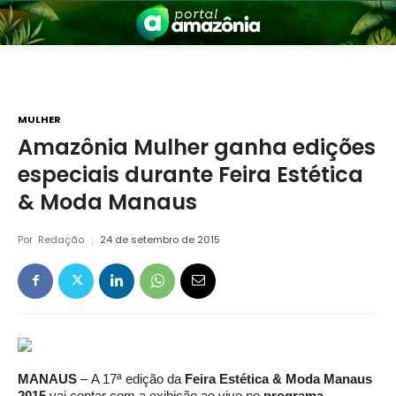
MULHER
Amazônia Mulher ganha edições
especiais durante Feira Estética
nia
& Moda Manaus
Por
Redação
24 de setembro de 2015
 a Amazônia
MANAUS
– A 17ª edição da
Feira Estética & Moda Manaus
2015
vai contar com a exibição ao vivo no
programa