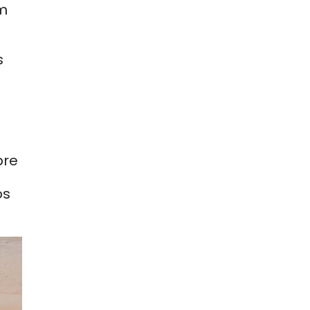
em
s
bre
os