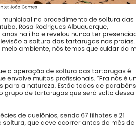
onte: João Gomes
a municipal no procedimento de soltura das
utuba, Rosa Rodrigues Albuquerque,
nos na ilha e revelou nunca ter presencia
levisão a soltura das tartarugas nas praias.
o meio ambiente, nós temos que cuidar do m
ue a operação de soltura das tartarugas é
e envolve muitos profissionais. “Pra nós é 
es para a natureza. Estão todos de parabéns
o grupo de tartarugas que será solto dessa
cies de quelônios, sendo 67 filhotes e 21
 soltura, que deve ocorrer antes do mês de