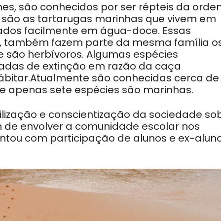
ines, são conhecidos por ser répteis da ord
s são as tartarugas marinhas que vivem em
ados facilmente em água-doce. Essas
as, também fazem parte da mesma família o
 e são herbívoros. Algumas espécies
adas de extinção em razão da caça
hábitar.Atualmente são conhecidas cerca de
ue apenas sete espécies são marinhas.
bilização e conscientização da sociedade so
m de envolver a comunidade escolar nos
ntou com participação de alunos e ex-alun