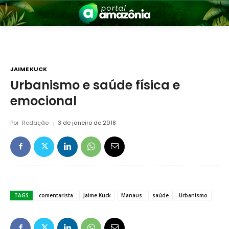
JAIME KUCK
Urbanismo e saúde física e
emocional
nia
Por
Redação
3 de janeiro de 2018
 a Amazônia
TAGS
comentarista
Jaime Kuck
Manaus
saúde
Urbanismo