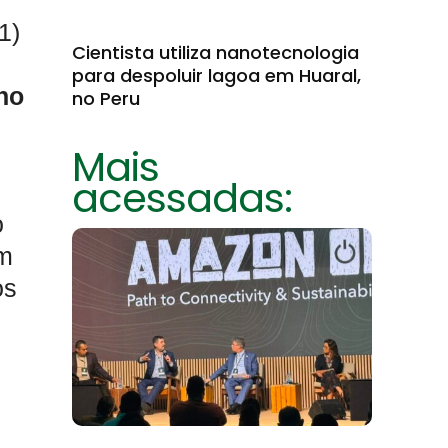
1)
Cientista utiliza nanotecnologia
para despoluir lagoa em Huaral,
ho
no Peru
Mais
acessadas:
o
em
os