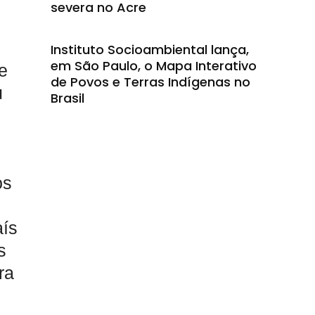
severa no Acre
Instituto Socioambiental lança,
em São Paulo, o Mapa Interativo
e
de Povos e Terras Indígenas no
u
Brasil
os
aís
s
ra