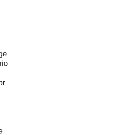
ge
rio
or
e