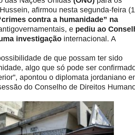
ão das Nações Unidas
(ONU)
para os
Hussein, afirmou nesta segunda-feira (1
“crimes contra a humanidade” na
antigovernamentais, e
pediu ao Consel
uma investigação
internacional. A
possibilidade de que possam ter sido
idade, algo que só pode ser confirmad
rior”, apontou o diplomata jordaniano 
 sessão do Conselho de Direitos Human