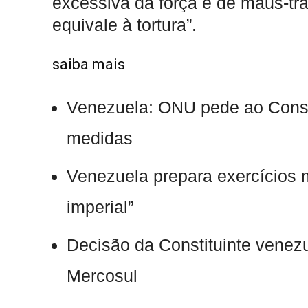
excessiva da força e de maus-tr
equivale à tortura”.
saiba mais
Venezuela: ONU pede ao Cons
medidas
Venezuela prepara exercícios m
imperial”
Decisão da Constituinte venez
Mercosul