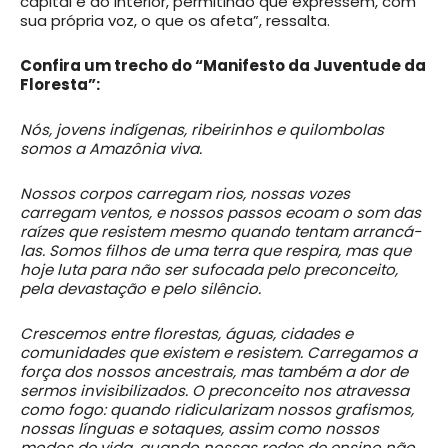
capital e do interior, permitindo que expressem, com
sua própria voz, o que os afeta”, ressalta.
Confira um trecho do “Manifesto da Juventude da
Floresta”:
Nós, jovens indígenas, ribeirinhos e quilombolas
somos a Amazônia viva.
Nossos corpos carregam rios, nossas vozes
carregam ventos, e nossos passos ecoam o som das
raízes que resistem mesmo quando tentam arrancá-
las. Somos filhos de uma terra que respira, mas que
hoje luta para não ser sufocada pelo preconceito,
pela devastação e pelo silêncio.
Crescemos entre florestas, águas, cidades e
comunidades que existem e resistem. Carregamos a
força dos nossos ancestrais, mas também a dor de
sermos invisibilizados. O preconceito nos atravessa
como fogo: quando ridicularizam nossos grafismos,
nossas línguas e sotaques, assim como nossos
modos de vida, quando nossas redes de ensino não