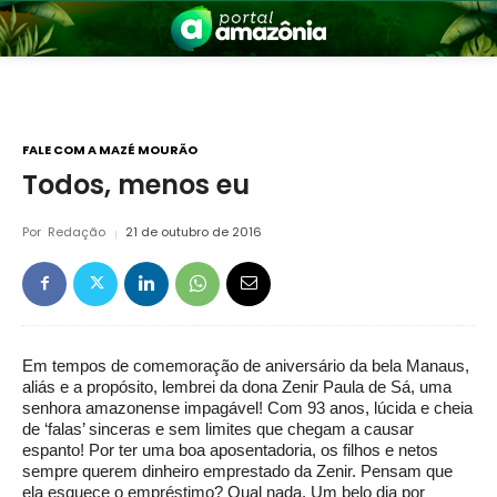
FALE COM A MAZÉ MOURÃO
Todos, menos eu
nia
Por
Redação
21 de outubro de 2016
Em tempos de comemoração de aniversário da bela Manaus,
aliás e a propósito, lembrei da dona Zenir Paula de Sá, uma
senhora amazonense impagável! Com 93 anos, lúcida e cheia
 a Amazônia
de ‘falas’ sinceras e sem limites que chegam a causar
espanto! Por ter uma boa aposentadoria, os filhos e netos
sempre querem dinheiro emprestado da Zenir. Pensam que
ela esquece o empréstimo? Qual nada. Um belo dia por