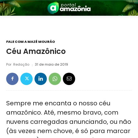
FALE COM A MAZÉ MOURÃO
Céu Amazônico
nia
Por
Redação
31 de maio de 2019
Sempre me encanta o nosso céu
amazônico. Até, mesmo bravo, com
 a Amazônia
nuvens carregadas anunciando, ou não
(às vezes nem chove, é só para marcar