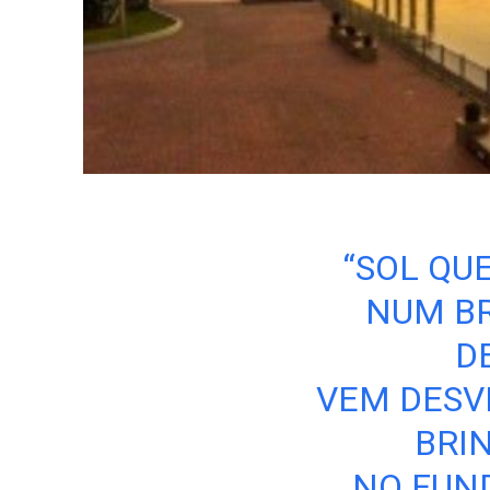
“SOL QU
NUM BR
D
VEM DESV
BRI
NO FUND