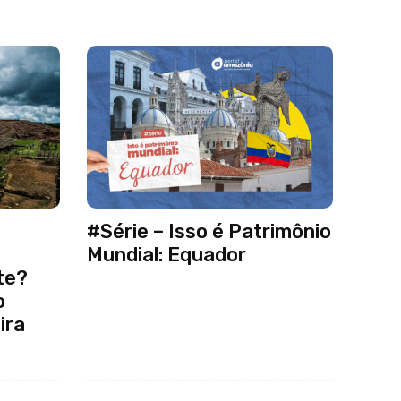
#Série – Isso é Patrimônio
Mundial: Equador
te?
o
ira