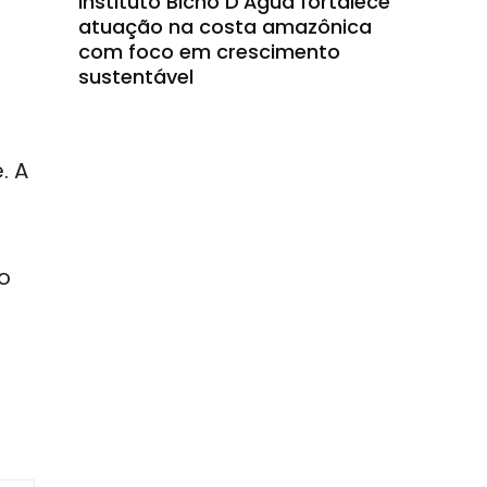
Instituto Bicho D’Água fortalece
atuação na costa amazônica
com foco em crescimento
sustentável
. A
o