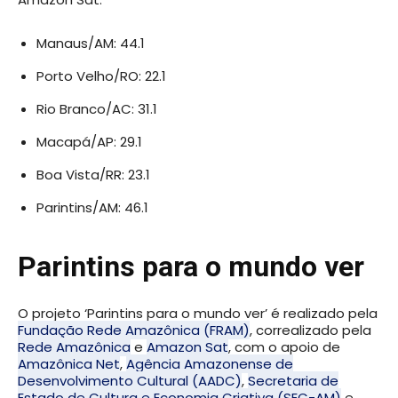
Manaus/AM: 44.1
Porto Velho/RO: 22.1
Rio Branco/AC: 31.1
Macapá/AP: 29.1
Boa Vista/RR: 23.1
Parintins/AM: 46.1
Parintins para o mundo ver
O projeto ‘Parintins para o mundo ver’ é realizado pela
Fundação Rede Amazônica (FRAM)
, correalizado pela
Rede Amazônica
e
Amazon Sat
, com o apoio de
Amazônica Net
,
Agência Amazonense de
Desenvolvimento Cultural (AADC)
,
Secretaria de
Estado de Cultura e Economia Criativa (SEC-AM)
e