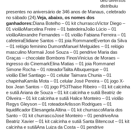
deu diversos
distribuiu
presentes no aniversário de 346 anos de Manaus, celebrado
no sábado (24).
Veja, abaixo, os nomes dos
ganhadores:
Diana Botelho – 01 kit churrascoVictor Diego –
01 violãoMarcelina Freire – 01 batedeiraJoão Lúcio – 01
violãoAlexandre Fernandes – 01 violão Fabiana Ferreira – 01
cafeteiraElidiane Santos – 01 joia RommanelEverton da Silva
– 01 relógio feminino DumontManuel Melguides – 01 relógio
masculino Mormaii José Souza – 01 pendrive Maria das
Graças – chocolate Bombons FinosVinícius de Moraes –
ingresso do CinemarkElina Matias – 01 joia Rommanel
Simone Rocha – 01 roteadorTalita Albuquerque – 01
violão Eliel Santiago – 01 celular Taimara Chunia – 01
chapinhaKamila Mota – 01 celular José Pereira – 01 jogo X-
box Jean Santos – 01 jogo PS3Thaise Ribeiro – 01 kit calcinha
e sutiã Ariana de Souza – 01 kit calcinha e sutiã Beatriz de
Oliveira – 01 kit calcinha e sutiã Halice Monteiro – 01 violão
Regys Gleyson – 01 roteadorArlisson Rodrigues – 01
liquidificador Eliesangela Altina – 01 kit churrascoMaria dos
Santo – 01 kit churrascoJosé Monteiro – 01 pendriveAna
Beatriz Xavier – 01 kit calcinha e sutiã Santa Bitencout – 01 kit
calcinha e sutiãAna Luiza da Costa – 01 pendrive