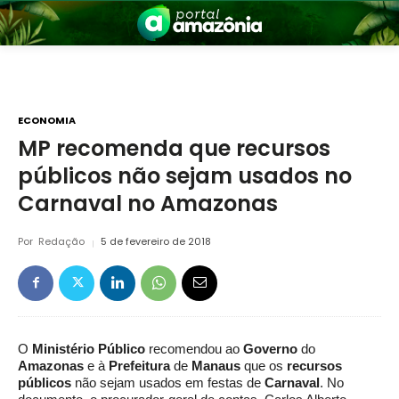
ECONOMIA
MP recomenda que recursos
públicos não sejam usados no
nia
Carnaval no Amazonas
Por
Redação
5 de fevereiro de 2018
 a Amazônia
O
Ministério Público
recomendou ao
Governo
do
Amaz
o
nas
e à
Prefeitura
de
Manaus
que os
recursos
públicos
não sejam usados em festas de
Carnaval
. No