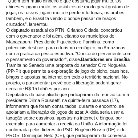
“Quem tem muito dinheiro é que costuma jogar muito. Os
chineses jogam muito, os asiáticos de modo geral gostam de
jogar, os russos jogam muito e perdem fortunas, os árabes
também, e o Brasil tá vendo o bonde passar de braços
cruzados”, lamentou.
O deputado estadual do PTN, Orlando Cidade, concordou
com o govenador e foi além, citando os municípios de
Manacapuru, Presidente Figueiredo e Parintins, como
potenciais destinos para o turismo ecológico, no Amazonas,
com a prática da pesca esportiva. “Concordo plenamente com
o pensamento do governador”, disse.
Bastidores em Brasília
Tramita no Senado uma proposta do senador Ciro Nogueira
(PP-PI) que permite a exploração de jogo do bicho, cassinos,
bingos e apostas na internet em todo o território nacional. No
projeto, o parlamentar prevê que a liberação poderá gerar
cerca de R$ 15 bilhões por ano.
Deputados da base aliada que participaram da reunião com a
presidente Dilma Rousseff, na quinta-feira passada (17),
informaram que foram consultados, durante o encontro, se
apoiariam a liberação de jogos de azar. A ideia seria usar a
taxação sobre cassinos, apostas na internet e bingos, por
exemplo, para aumentar a receita da União. A informação foi
confirmada pelos líderes do PSD, Rogério Rosso (DF) e do
PROS, Domingos Neto (CE), que participaram da conversa.