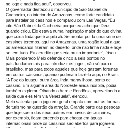
no jogo e nada fica aqui”, observou.
O governador destacou o município de São Gabriel da
Cachoeira, no interior do Amazonas, como forte candidato
para instalar os cassinos e comparou com Las Vegas. “Eu
cito São Gabriel da Cachoeira porque eu acho que Deus
quando criou, Ele estava numa inspiração maior do que divina,
que coisa linda que é aquilo ali. Se montar por lá uma série de
cassinos teremos, aqui no Amazonas, uma região igual a que
os americanos fizeram no deserto, onde não tinha nada e hoje
se tem tudo. Eu acredito que seria muito importante”, frisou.
Mais ponderado Melo defende cinco a seis pontos no
país fundamentais para introduzir os jogos, não só para o
brasileiro, mas para todos aqueles que hoje gastam fortunas
em outros cassinos, quando poderiam fazê-lo aqui, no Brasil.
“A Foz do Iguaçu, outra área linda maravilhosa, ponto de
cassino. Em alguma área do Nordeste ainda inóspita, podia
também explorar. Olhando o Acre e Rondônia, aproveitando a
saída que eles têm via Venezuela”, elencou.
Melo salienta que o jogo em geral empata com outras formas
de turismo na questão da atração. Grande parte das pessoas
que hoje saem dos seus países em navios de cruzeiros,
por exemplo, ficam torcendo para chegar em águas
internacionais onde os cassinos são abertos para jogarem.