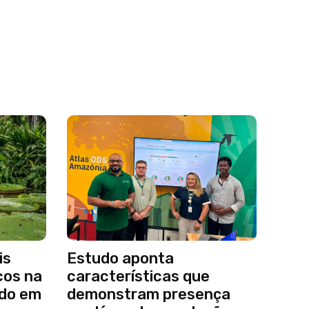
is
Estudo aponta
cos na
características que
ado em
demonstram presença