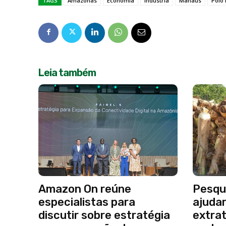
TAGS
Amazonas
Economia
industria
Manaus
Polo 
Leia também
Amazon On reúne
Pesqu
especialistas para
ajudar
discutir sobre estratégia
extrat