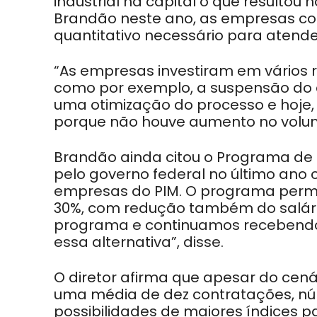
industrial na capital o que resulto
Brandão neste ano, as empresas con
quantitativo necessário para atend
“As empresas investiram em vários re
como por exemplo, a suspensão do c
uma otimização do processo e hoj
porque não houve aumento no volu
Brandão ainda citou o Programa de
pelo governo federal no último ano 
empresas do PIM. O programa permi
30%, com redução também do salári
programa e continuamos recebendo 
essa alternativa”, disse.
O diretor afirma que apesar do cenár
uma média de dez contratações, nú
possibilidades de maiores índices pa