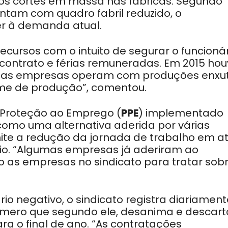
u nos cortes em massa nas fábricas. Segundo
tam com quadro fabril reduzido, o
er à demanda atual.
cursos com o intuito de segurar o funcionár
ontrato e férias remuneradas. Em 2015 ho
e, as empresas operam com produções enxu
me de produção”, comentou.
 Proteção ao Emprego (
PPE
) implementado
como uma alternativa aderida por várias
te a redução da jornada de trabalho em a
o. “Algumas empresas já aderiram ao
as empresas no sindicato para tratar sob
io negativo, o sindicato registra diariament
mero que segundo ele, desanima e descart
ra o final de ano. “As contratações