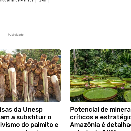
Industrial de Manaus
ZFM
Publicidade
isas da Unesp
Potencial de minera
am a substituir o
críticos e estratégi
ivismo do palmito e
Amazônia é detalh