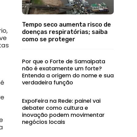
Tempo seco aumenta risco de
io,
doenças respiratórias; saiba
uve
como se proteger
tas
Por que o Forte de Samaipata
não é exatamente um forte?
Entenda a origem do nome e sua
té
verdadeira função
re
ExpoFeira na Rede: painel vai
debater como cultura e
inovação podem movimentar
e
negócios locais
a