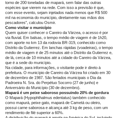
torno de 200 toneladas de mapará, sem falar das outras
espécies que vierem na rede. Com isso a previsão é que,
com esse evento, sejam injetados nada menos que R$ 500
mil na economia do município, diretamente nas mãos dos
pescadores”, calculou Osmir.
Como visitar o município
Quem quiser conhecer o Careiro da Várzea, o acesso é por
via fluvial. Em balsas, o tempo médio de viagem é de 1h20,
com aporte no km 13 da rodovia BR-319, conhecido como
Distrito da Gutierrez. Em lanchas rápidas (voadeiras), o tempo
médio de viagem é de 25 minutos até o Distrito da Gutierrez e,
de lá, cerca de 10 minutos até a cidade do Careiro da Várzea,
que é a sede do município.
Na cidade, para informações, o visitante pode ir direto à
prefeitura. O município de Careiro da Várzea foi criado em 30
de dezembro de 1987. São feriados municipais o Dia da
Padroeira N. Sra. do Perpétuo Socorro (27 de junho) e
Aniversário do Município (30 de dezembro).
Mapará é um peixe saboroso possuindo 20% de gordura
O Mapará (Hypophthalmus edentatus) também conhecido
como mapurá, peixe gato, mapará de Cametá ou oleiro,
possui carne saborosa e alcança até 3 kg de peso, com um
rendimento de filé superior a 60%.
A distribuição do mapará é ampla na América do Sul, incluindo