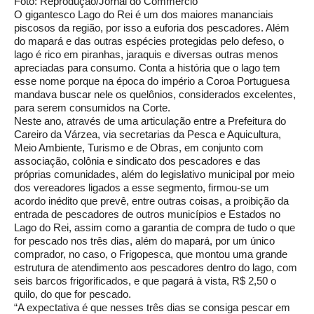
Foto: Reprodução/Jornal do Commercio
O gigantesco Lago do Rei é um dos maiores mananciais
piscosos da região, por isso a euforia dos pescadores. Além
do mapará e das outras espécies protegidas pelo defeso, o
lago é rico em piranhas, jaraquis e diversas outras menos
apreciadas para consumo. Conta a história que o lago tem
esse nome porque na época do império a Coroa Portuguesa
mandava buscar nele os quelônios, considerados excelentes,
para serem consumidos na Corte.
Neste ano, através de uma articulação entre a Prefeitura do
Careiro da Várzea, via secretarias da Pesca e Aquicultura,
Meio Ambiente, Turismo e de Obras, em conjunto com
associação, colônia e sindicato dos pescadores e das
próprias comunidades, além do legislativo municipal por meio
dos vereadores ligados a esse segmento, firmou-se um
acordo inédito que prevê, entre outras coisas, a proibição da
entrada de pescadores de outros municípios e Estados no
Lago do Rei, assim como a garantia de compra de tudo o que
for pescado nos três dias, além do mapará, por um único
comprador, no caso, o Frigopesca, que montou uma grande
estrutura de atendimento aos pescadores dentro do lago, com
seis barcos frigorificados, e que pagará à vista, R$ 2,50 o
quilo, do que for pescado.
“A expectativa é que nesses três dias se consiga pescar em