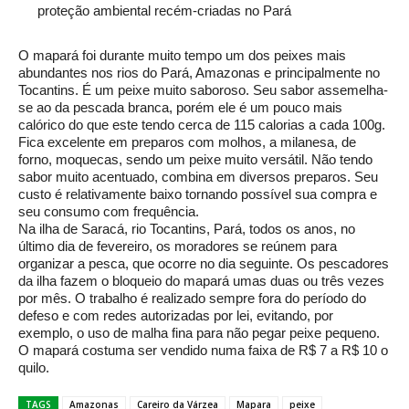
proteção ambiental recém-criadas no Pará
O mapará foi durante muito tempo um dos peixes mais
abundantes nos rios do Pará, Amazonas e principalmente no
Tocantins. É um peixe muito saboroso. Seu sabor assemelha-
se ao da pescada branca, porém ele é um pouco mais
calórico do que este tendo cerca de 115 calorias a cada 100g.
Fica excelente em preparos com molhos, a milanesa, de
forno, moquecas, sendo um peixe muito versátil. Não tendo
sabor muito acentuado, combina em diversos preparos. Seu
custo é relativamente baixo tornando possível sua compra e
seu consumo com frequência.
Na ilha de Saracá, rio Tocantins, Pará, todos os anos, no
último dia de fevereiro, os moradores se reúnem para
organizar a pesca, que ocorre no dia seguinte. Os pescadores
da ilha fazem o bloqueio do mapará umas duas ou três vezes
por mês. O trabalho é realizado sempre fora do período do
defeso e com redes autorizadas por lei, evitando, por
exemplo, o uso de malha fina para não pegar peixe pequeno.
O mapará costuma ser vendido numa faixa de R$ 7 a R$ 10 o
quilo.
TAGS
Amazonas
Careiro da Várzea
Mapara
peixe