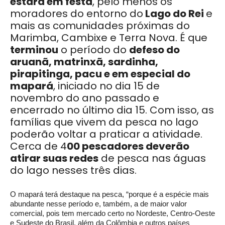
estará em festa
, pelo menos os
moradores do entorno do
Lago do Rei
e
mais as comunidades próximas do
Marimba, Cambixe e Terra Nova. É que
terminou
o período do
defeso do
aruanã, matrinxã, sardinha,
pirapitinga, pacu e em especial do
mapará
, iniciado no dia 15 de
novembro do ano passado e
encerrado no último dia 15. Com isso, as
famílias que vivem da pesca no lago
poderão voltar a praticar a atividade.
Cerca de 4
00 pescadores deverão
atirar suas redes
de pesca nas águas
do lago nesses três dias.
O mapará terá destaque na pesca, “porque é a espécie mais
abundante nesse período e, também, a de maior valor
comercial, pois tem mercado certo no Nordeste, Centro-Oeste
e Sudeste do Brasil, além da Colômbia e outros países