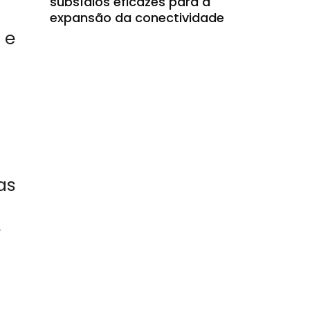
subsídios eficazes para a
expansão da conectividade
 e
as
é