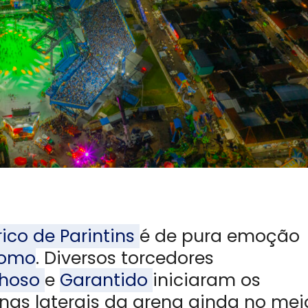
rico de Parintins
é de pura emoção
omo
. Diversos torcedores
choso
e
Garantido
iniciaram os
as laterais da arena ainda no mei