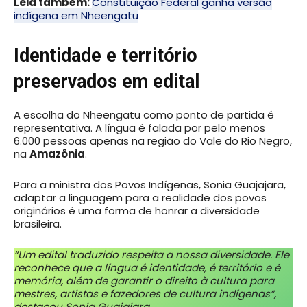
Leia também:
Constituição Federal ganha versão
indígena em Nheengatu
Identidade e território
preservados em edital
A escolha do Nheengatu como ponto de partida é
representativa. A língua é falada por pelo menos
6.000 pessoas apenas na região do Vale do Rio Negro,
na
Amazônia
.
Para a ministra dos Povos Indígenas, Sonia Guajajara,
adaptar a linguagem para a realidade dos povos
originários é uma forma de honrar a diversidade
brasileira.
“Um edital traduzido respeita a nossa diversidade. Ele
reconhece que a língua é identidade, é território e é
memória, além de garantir o direito à cultura para
mestres, artistas e fazedores de cultura indígenas”,
destacou Sonia Guajajara.