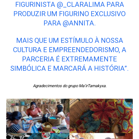
FIGURINISTA @_CLARALIMA PARA
PRODUZIR UM FIGURINO EXCLUSIVO
PARA @ANNITA.
MAIS QUE UM ESTÍMULO À NOSSA
CULTURA E EMPREENDEDORISMO, A
PARCERIA É EXTREMAMENTE
SIMBÓLICA E MARCARÁ A HISTÓRIA”.
Agradecimentos do grupo Ma’irTamakyxa.