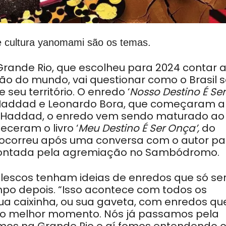
e cultura yanomami são os temas.
rande Rio, que escolheu para 2024 contar 
ão do mundo, vai questionar como o Brasil 
 seu território. O enredo ‘
Nosso Destino É Ser
 Haddad e Leonardo Bora, que começaram a
o Haddad, o enredo vem sendo maturado ao
ceram o livro ‘
Meu Destino É Ser Onça’,
do
só ocorreu após uma conversa com o autor pa
r contada pela agremiação no Sambódromo.
lescos tenham ideias de enredos que só se
po depois. “Isso acontece com todos os
a caixinha, ou sua gaveta, com enredos qu
 o melhor momento. Nós já passamos pela