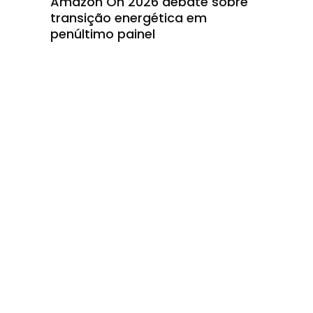
o
Amazon On 2026 debate sobre
transição energética em
penúltimo painel