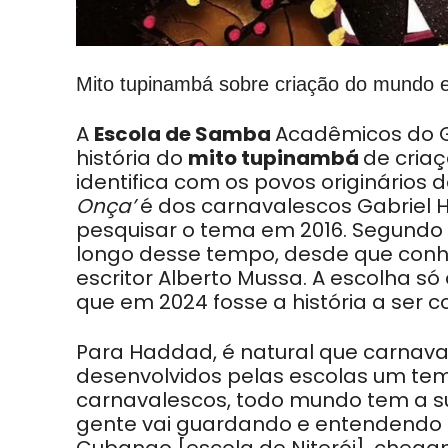
Mito tupinambá sobre criação do mundo 
A
Escola de Samba
Acadêmicos do G
história do
mito tupinambá
de criaç
identifica com os povos originários de
Onça’
é dos carnavalescos Gabriel
pesquisar o tema em 2016. Segund
longo desse tempo, desde que conhe
escritor Alberto Mussa. A escolha 
que em 2024 fosse a história a se
Para Haddad, é natural que carnava
desenvolvidos pelas escolas um tem
carnavalescos, todo mundo tem a su
gente vai guardando e entendendo