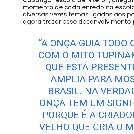
Cubango [escola de Niterói], cheg
momento de cada enredo na escola.
diversas vezes temas ligados aos p
agora trazer esse desenvolvimento p
“A ONÇA GUIA TODO
COM O MITO TUPINA
QUE ESTÁ PRESENTE 
AMPLIA PARA MOS
BRASIL. NA VERDA
ONÇA TEM UM SIGNI
PORQUE É A CRIADO
VELHO QUE CRIA O 