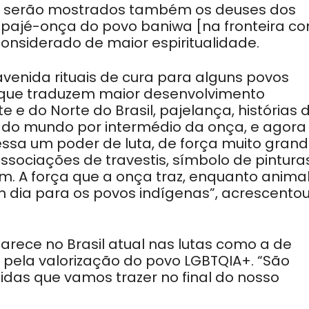
pio, serão mostrados também os deuses dos
 o pajé-onça do povo baniwa [na fronteira c
onsiderado de maior espiritualidade.
avenida rituais de cura para alguns povos
 que traduzem maior desenvolvimento
e e do Norte do Brasil, pajelança, histórias 
cio do mundo por intermédio da onça, e agora
sa um poder de luta, de força muito grand
sociações de travestis, símbolo de pintura
em. A força que a onça traz, enquanto animal
 dia para os povos indígenas”, acrescento
rece no Brasil atual nas lutas como a de
pela valorização do povo LGBTQIA+. “São
idas que vamos trazer no final do nosso