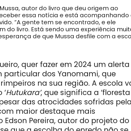
 Mussa, autor do livro que deu origem ao
o receber essa notícia e está acompanhando
ido. “A gente tem se encontrado, e ele
ém do livro. Está sendo uma experiência muit
esperança de que Mussa desfile com a esco
gueiro, quer fazer em 2024 um alerta
 particular dos Yanomami, que
rimpeiros na sua região. A escola v
 ‘
Hutukara’
, que significa a ‘floresta
esar das atrocidades sofridas pel
 com maior destaque mais
 Edson Pereira, autor do projeto do
sse que a escolha do enredo não se