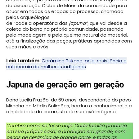
da associação Clube de Mães da comunidade para
atuar em todas as etapas do processo, chamada
pelos arqueólogos
de “cadeia operatória das
japuna”
, que vai desde a
coleta do barro na própria comunidade, passando
pela modelagem e pela queima natural do material,
até a finalização das peças, práticas aprendidas com
suas mães e avós.
Leia também:
Cerâmica Tukano: arte, resistência e
autonomia de mulheres indígenas
Japuna de geração em geração
Dona Lucila Frazão, de 69 anos, descendente do povo
Miranha do Médio Solimões, herdou o conhecimento e
a habilidade de ceramista de sua avó indígena.
“Lembro como se fosse hoje. Cada família produzia
em sua própria casa; a produção era grande, com
peças de cerâmica de grande porte, e todas as