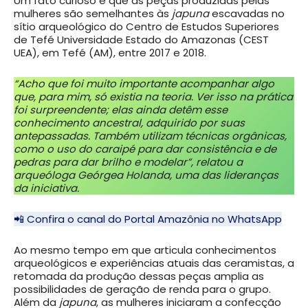
Um fato curioso é que as peças produzidas pelas
mulheres são semelhantes às
japuna
escavadas no
sítio arqueológico do Centro de Estudos Superiores
de Tefé Universidade Estado do Amazonas (CEST
UEA), em Tefé (AM), entre 2017 e 2018.
“Acho que foi muito importante acompanhar algo
que, para mim, só existia na teoria. Ver isso na prática
foi surpreendente; elas ainda detêm esse
conhecimento ancestral, adquirido por suas
antepassadas. Também utilizam técnicas orgânicas,
como o uso do caraipé para dar consistência e de
pedras para dar brilho e modelar”, relatou a
arqueóloga Geórgea Holanda, uma das lideranças
da iniciativa.
📲 Confira o canal do Portal Amazônia no WhatsApp
Ao mesmo tempo em que articula conhecimentos
arqueológicos e experiências atuais das ceramistas, a
retomada da produção dessas peças amplia as
possibilidades de geração de renda para o grupo.
Além da
japuna
, as mulheres iniciaram a confecção