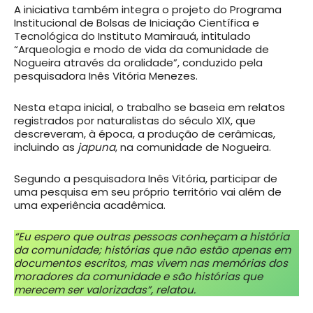
A iniciativa também integra o projeto do Programa
Institucional de Bolsas de Iniciação Científica e
Tecnológica do Instituto Mamirauá, intitulado
“Arqueologia e modo de vida da comunidade de
Nogueira através da oralidade”, conduzido pela
pesquisadora Inês Vitória Menezes.
Nesta etapa inicial, o trabalho se baseia em relatos
registrados por naturalistas do século XIX, que
descreveram, à época, a produção de cerâmicas,
incluindo as
japuna
, na comunidade de Nogueira.
Segundo a pesquisadora Inês Vitória, participar de
uma pesquisa em seu próprio território vai além de
uma experiência acadêmica.
“Eu espero que outras pessoas conheçam a história
da comunidade; histórias que não estão apenas em
documentos escritos, mas vivem nas memórias dos
moradores da comunidade e são histórias que
merecem ser valorizadas”, relatou.