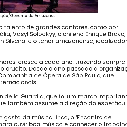
gação/Governo do Amazonas
 o talento de grandes cantores, como por
lia, Vasyl Solodkyy; o chileno Enrique Bravo;
n Silveira; e o tenor amazonense, idealizado
enores’ cresce a cada ano, trazendo sempre
o erudito. Desde o ano passado a organiza
Companhia de Ópera de São Paulo, que
nternacionais.
n de la Guardia, que foi um marco importan
 que também assume a direção do espetácul
gosta da música lírica, o ‘Encontro de
para ouvir boa música e conhecer o trabalh