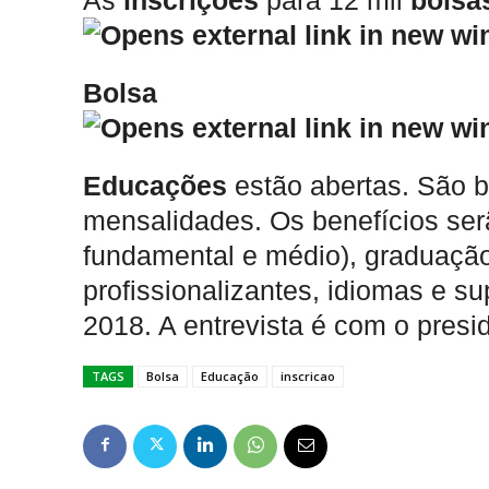
As
inscrições
para 12 mil
bolsa
Bolsa
Educações
estão abertas. São 
mensalidades. Os benefícios ser
fundamental e médio), graduação
profissionalizantes, idiomas e su
2018. A entrevista é com o presi
TAGS
Bolsa
Educação
inscricao