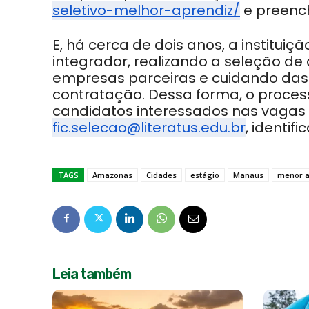
seletivo-melhor-aprendiz/
e preench
E, há cerca de dois anos, a instit
integrador, realizando a seleção de
empresas parceiras e cuidando das 
contratação. Dessa forma, o processo
candidatos interessados nas vagas 
fic.selecao@literatus.edu.br
, identif
TAGS
Amazonas
Cidades
estágio
Manaus
menor a
Leia também