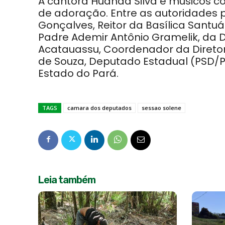
A cantora Huanda Silva e músicos c
de adoração. Entre as autoridades p
Gonçalves, Reitor da Basílica Santuár
Padre Ademir Antônio Gramelik, da D
Acatauassu, Coordenador da Diretoria
de Souza, Deputado Estadual (PSD/PA
Estado do Pará.
TAGS
camara dos deputados
sessao solene
Leia também