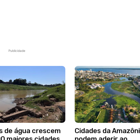
Publicidade
s de água crescem
Cidades da Amazôni
00 maiores cidades
podem aderir ao