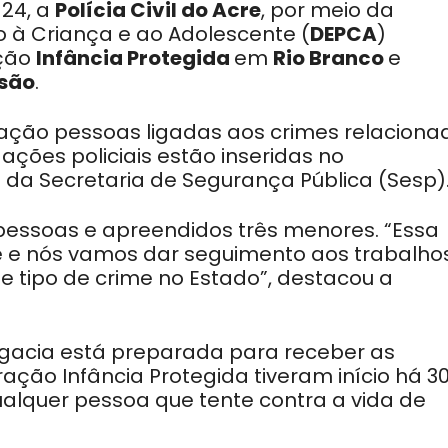
 24, a
Polícia
Civil do Acre
, por meio da
o à Criança e ao Adolescente (
DEPCA
)
ação
Infância
Protegida
em
Rio
Branco
e
são
.
lação pessoas ligadas aos crimes relaciona
ações policiais estão inseridas no
da Secretaria de Segurança Pública (Sesp)
pessoas e apreendidos três menores. “Essa
e e nós vamos dar seguimento aos trabalho
se tipo de crime no Estado”, destacou a
egacia está preparada para receber as
ação Infância Protegida tiveram início há 3
ualquer pessoa que tente contra a vida de