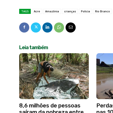
TAGS
Acre
Amazônia
crianças
Policia
Rio Branco
Leia também
8,6 milhões de pessoas
Perda
saíram da pobreza entre
nas 1