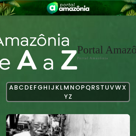
Portal Amazô
Portal Amazônia
nia
A
B
C
D
E
F
G
H
I
J
K
L
M
N
O
P
Q
R
S
T
U
V
W
X
Y
Z
 a Amazônia