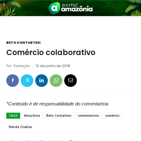
BETO CONTARTESI
Comércio colaborativo
nia
Por
Redação
12 de junho de 2018
*Conteúdo é de responsabilidade do comentarista
TAGS
Amazônia
Beto Contartesi
comentarista
comércio
 a Amazônia
Renda Criativa