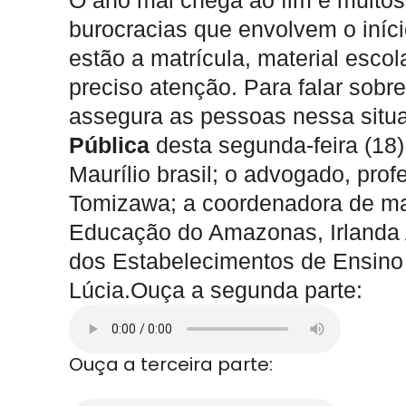
O ano mal chega ao fim e muitos
burocracias que envolvem o iníc
estão a matrícula, material esco
preciso atenção. Para falar sob
assegura as pessoas nessa situ
Pública
desta segunda-feira (18
Maurílio brasil; o advogado, pro
Tomizawa; a coordenadora de mat
Educação do Amazonas, Irlanda A
dos Estabelecimentos de Ensino
Lúcia.Ouça a segunda parte:
Ouça a terceira parte: