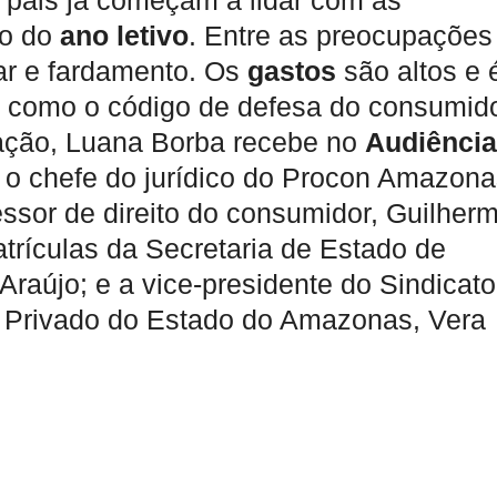
 pais já começam a lidar com as
io do
ano
letivo
. Entre as preocupações
lar e fardamento. Os
gastos
são altos e 
re como o código de defesa do consumid
ação, Luana Borba recebe no
Audiência
) o chefe do jurídico do Procon Amazona
fessor de direito do consumidor, Guilher
rículas da Secretaria de Estado de
raújo; e a vice-presidente do Sindicato
 Privado do Estado do Amazonas, Vera