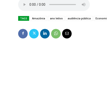
TAGS
Amazônia
ano letivo
audiência pública
Economi