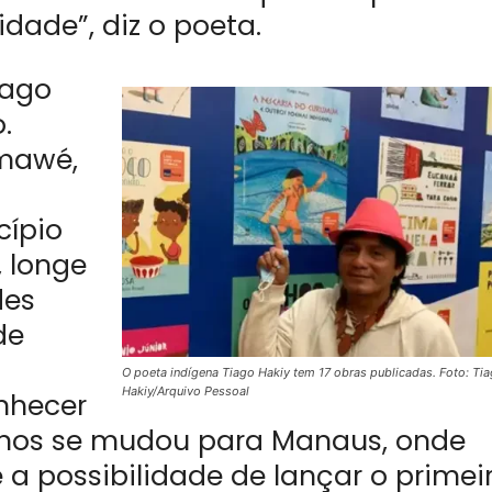
idade”, diz o poeta.
iago
.
-mawé,
cípio
, longe
des
de
O poeta indígena Tiago Hakiy tem 17 obras publicadas. Foto: Ti
Hakiy/Arquivo Pessoal
nhecer
9 anos se mudou para Manaus, onde
 a possibilidade de lançar o primei