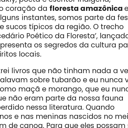
 no coração da
floresta amazônica
alguns instantes, somos parte da fes
sucos típicos da região. O trecho
cedário Poético da Floresta’, lançad
presenta os segredos da cultura pa
itos locais.
rei livros que não tinham nada a ve
falavam sobre tubarão e eu nunca v
, como maçã e morango, que eu nun
que não eram parte da nossa fauna
erdido nessa literatura. Quando
inos e nas meninas nascidos no me
dam de canoa. Para que eles possam 