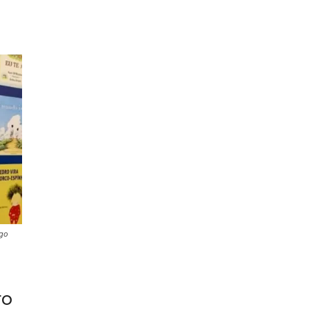
ago
ro