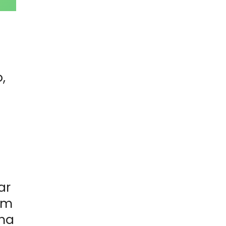
,
ar
um
uma