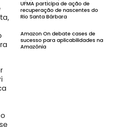
UFMA participa de ação de
e
recuperação de nascentes do
ta,
Rio Santa Bárbara
Amazon On debate cases de
o
sucesso para aplicabilidades na
ra
Amazônia
r
i
ca
io
se