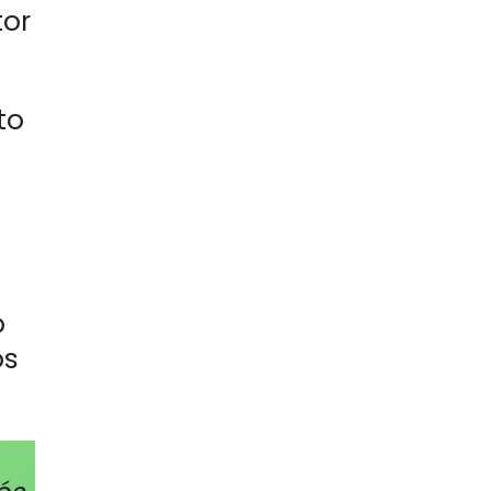
tor
to
a
o
os