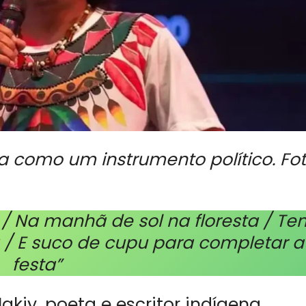
ia como um instrumento político. Fot
 / Na manhã de sol na floresta / Te
 / E suco de cupu para completar a
festa”
akiy, poeta e escritor indígena,