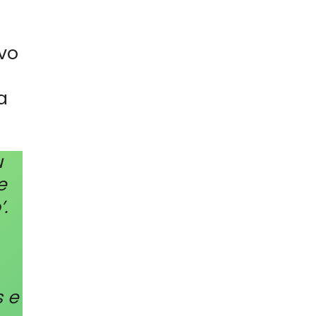
ovo
a
u
e
.
s e