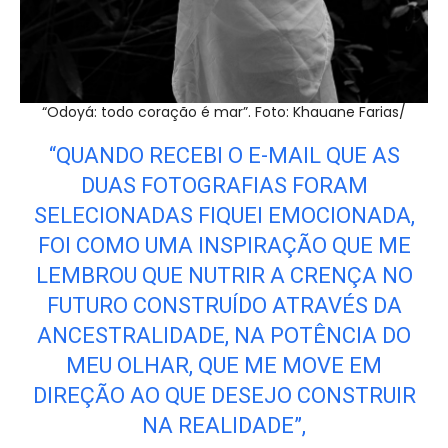
“Odoyá: todo coração é mar”. Foto: Khauane Farias/
“QUANDO RECEBI O E-MAIL QUE AS
DUAS FOTOGRAFIAS FORAM
SELECIONADAS FIQUEI EMOCIONADA,
FOI COMO UMA INSPIRAÇÃO QUE ME
LEMBROU QUE NUTRIR A CRENÇA NO
FUTURO CONSTRUÍDO ATRAVÉS DA
ANCESTRALIDADE, NA POTÊNCIA DO
MEU OLHAR, QUE ME MOVE EM
DIREÇÃO AO QUE DESEJO CONSTRUIR
NA REALIDADE”,