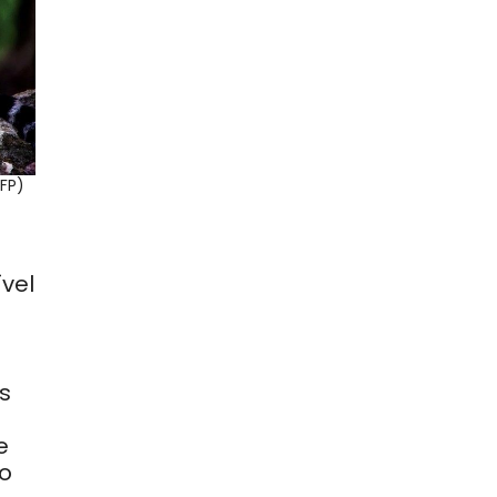
FP)
ível
s
e
o