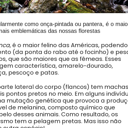
ularmente como onça-pintada ou pantera, é o maio
mais emblemáticas das nossas florestas
nca
, é o maior felino das Américas, podendo
nto (da ponta do rabo até o focinho) e pes
os, que são maiores que as fêmeas. Esses
agem característica, amarelo-dourado,
ça, pescoço e patas.
parte lateral do corpo (flancos) tem macha
s pontos pretos no meio. Em alguns indivíd
ma mutação genética que provoca a produ
vel de melanina, composto químico que
pelo desses animais. Como resultado, os
ismo tem a pelagem pretas. Mas isso não