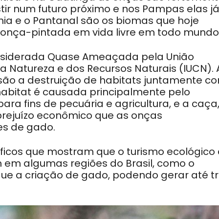
ir num futuro próximo e nos Pampas elas j
nia e o Pantanal são os biomas que hoje
onça-pintada em vida livre em todo mundo
nsiderada Quase Ameaçada pela União
 Natureza e dos Recursos Naturais (IUCN). 
são a destruição de habitats juntamente c
habitat é causada principalmente pelo
a fins de pecuária e agricultura, e a caça
prejuízo econômico que as onças
es de gado.
íficos que mostram que o turismo ecológico
em algumas regiões do Brasil, como o
que a criação de gado, podendo gerar até t