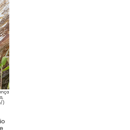
rença
a,
m/)
io
te