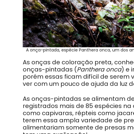
A onça-pintada, espécie Panthera onca, um dos a
As onças de coloração preta, conh
onças-pintadas (
Panthera onca
) e 
porém essas ficam difícil de serem v
ver com um pouco de ajuda da luz do
As onças-pintadas se alimentam de
registrados mais de 85 espécies na
como capivaras, répteis como jacaré
terem essa ampla variedade de pres
alimentariam somente de presas ma