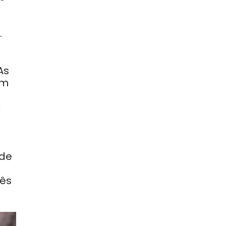
á
.
As
om
,
 de
rês