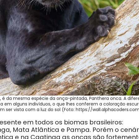
e, é da mesma espécie da onça-pintada, Panthera onca. A dife
a em alguns indivíduos, o que lhes conferem a coloração escur
m ser vista com a luz do sol (Foto: https://wall.alphacoders.co
sente em todos os biomas brasileiros:
nga, Mata Atlântica e Pampa. Porém o cenár
ântica e na Caatinga as onças são fortemen