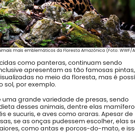
nimais mais emblemáticos da Floresta Amazônica (Foto: WWF/A
ecidas como panteras, continuam sendo
inclusive apresentam as tão famosas pintas,
isualizadas no meio da floresta, mas é poss
 sol, por exemplo.
 uma grande variedade de presas, sendo
 dieta desses animais, dentre elas mamífero
s e sucuris, e aves como araras. Apesar de
as, se as onças pudessem escolher, elas s
iores, como antas e porcos-do-mato, e iss