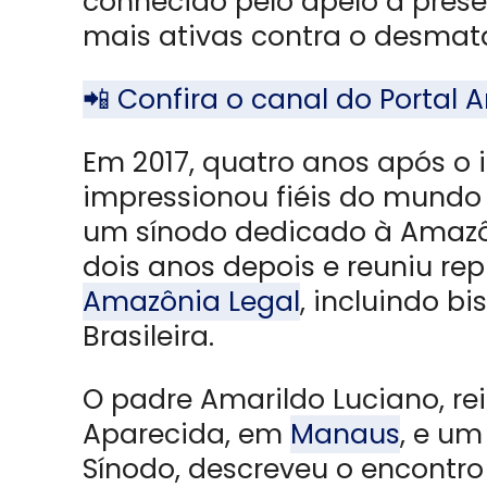
conhecido pelo apelo à pres
mais ativas contra o desmata
📲 Confira o canal do Porta
Em 2017, quatro anos após o i
impressionou fiéis do mundo i
um sínodo dedicado à Amazô
dois anos depois e reuniu re
Amazônia Legal
, incluindo b
Brasileira.
O padre Amarildo Luciano, re
Aparecida, em
Manaus
, e um
Sínodo, descreveu o encontro