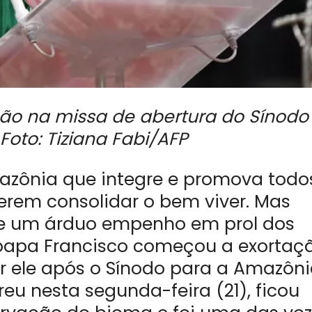
ão na missa de abertura do Sínodo
oto: Tiziana Fabi/AFP
azônia que integre e promova todo
erem consolidar o bem viver. Mas
 e um árduo empenho em prol dos
 papa Francisco começou a exortaç
r ele após o Sínodo para a Amazôn
reu nesta segunda-feira (21), ficou