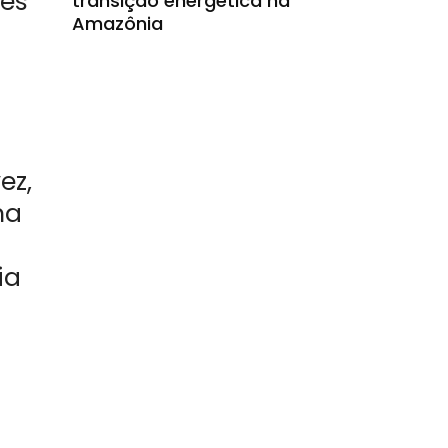
zes
transição energética na
Amazônia
ez,
ma
ia