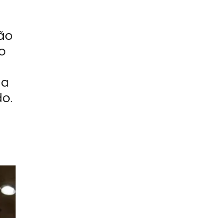
m
ão
o
da
o.