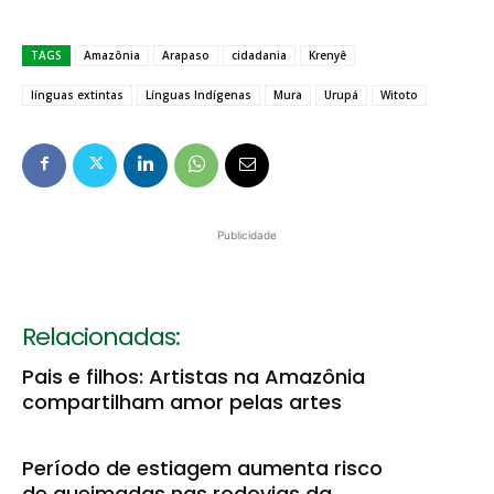
TAGS
Amazônia
Arapaso
cidadania
Krenyê
línguas extintas
Línguas Indígenas
Mura
Urupá
Witoto
Publicidade
Relacionadas:
Pais e filhos: Artistas na Amazônia
compartilham amor pelas artes
Período de estiagem aumenta risco
de queimadas nas rodovias da