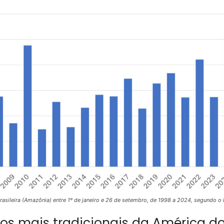
asileira (Amazônia) entre 1º de janeiro e 26 de setembro, de 1998 a 2024, segundo o 
os mais tradicionais da América d