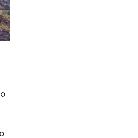
do
o
io