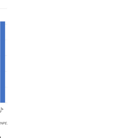
INPE.
o