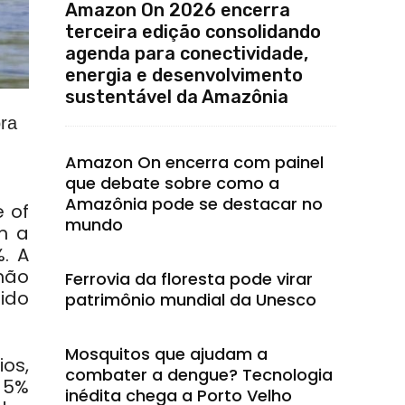
Amazon On 2026 encerra
terceira edição consolidando
agenda para conectividade,
energia e desenvolvimento
sustentável da Amazônia
ora
Amazon On encerra com painel
que debate sobre como a
Amazônia pode se destacar no
 of
mundo
m a
. A
não
Ferrovia da floresta pode virar
ido
patrimônio mundial da Unesco
Mosquitos que ajudam a
os,
combater a dengue? Tecnologia
 5%
inédita chega a Porto Velho