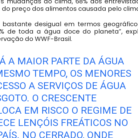
s mudanças do clima, 68% dos entrevista
a do preço dos alimentos causada pelo clim
 é bastante desigual em termos geográfico
2% de toda a água doce do planeta”, expl
ervação do WWF-Brasil.
Á A MAIOR PARTE DA ÁGUA
O MESMO TEMPO, OS MENORES
CESSO A SERVIÇOS DE ÁGUA
SGOTO. O CRESCENTE
CA EM RISCO O REGIME DE
CE LENÇÓIS FREÁTICOS NO
PAÍS. NO CERRADO, ONDE