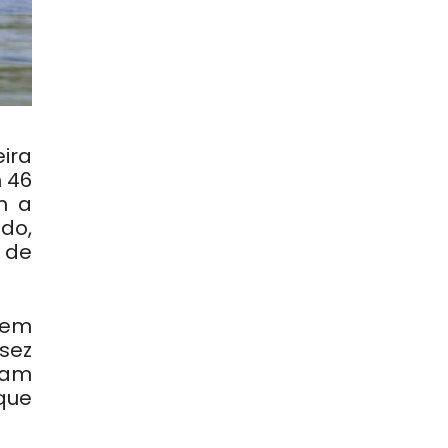
ira
 46
m a
do,
 de
 em
sez
ram
que