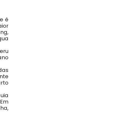
e é
ior
ng,
gua
eru
ano
das
nte
rto
uia
 Em
ha,